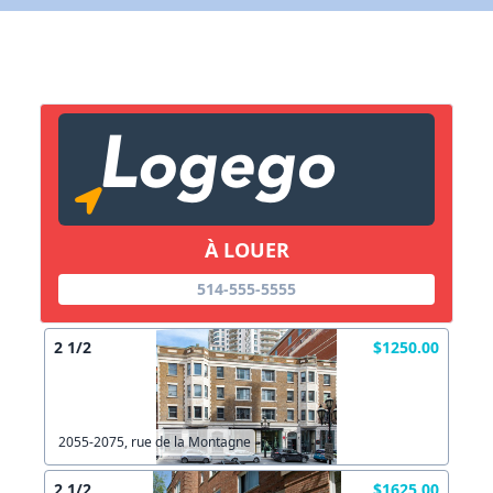
Lien vers inscription (sera inclus dans courriel)
X Fermer
Envoyez
Copier lien
À LOUER
X Fermer
Envoyez
514-555-5555
2 1/2
$1250.00
2055-2075, rue de la Montagne
2 1/2
$1625.00