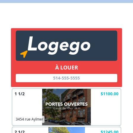
X Fermer
Lien vers inscription (sera inclus dans courriel)
X Fermer
Envoyez
Copier lien
À LOUER
514-555-5555
X Fermer
Envoyez
1 1/2
$1100.00
3454 rue Aylmer
2 1/2
$1245.00