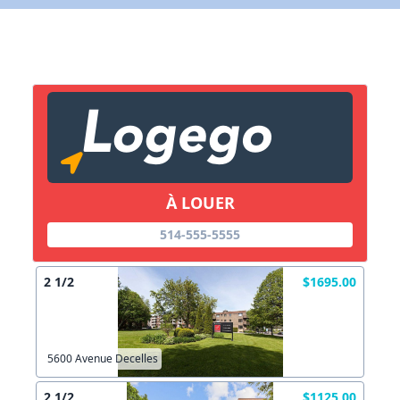
X Fermer
Lien vers inscription (sera inclus dans courriel)
X Fermer
Envoyez
Copier lien
À LOUER
X Fermer
Envoyez
514-555-5555
2 1/2
$1695.00
5600 Avenue Decelles
2 1/2
$1125.00