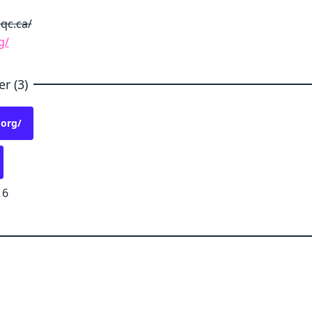
qc.ca/
g/
r (3)
.org/
16