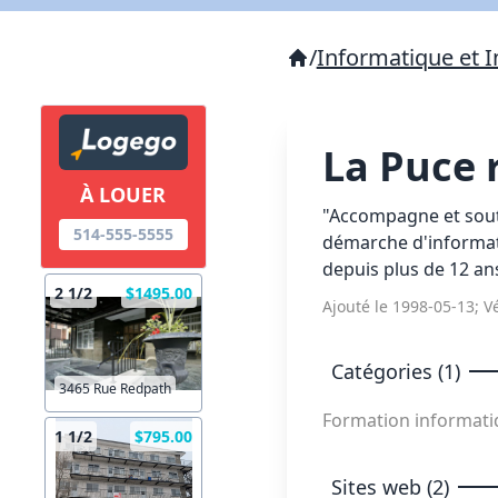
/
Informatique et I
La Puce 
À LOUER
"Accompagne et souti
514-555-5555
démarche d'informati
depuis plus de 12 an
2 1/2
$1495.00
Ajouté le 1998-05-13; Vé
Catégories (1)
3465 Rue Redpath
Formation informat
1 1/2
$795.00
Sites web (2)