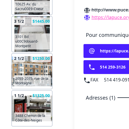
10625 Av. du
Sacru00E9-Coeur
http://www.puce.
https://lapuce.or
3 1/2
$1445.00
Pour communique
3101 Bd
u00C9douard-
Montpetit
https://lapuce
2 1/2
$1250.00
514 259-3126
2055-2075, rue de la
FAX
514 419-09
Montagne
1 1/2
$1325.00
Adresses (1)
3488 Chemin de la
Côte-des-Neiges