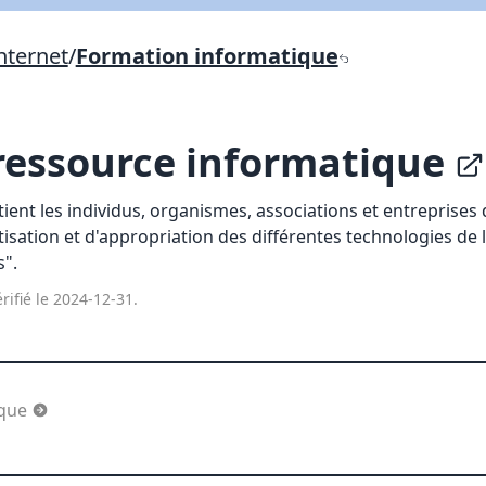
Lien vers inscription (sera inclus dans courriel)
nternet
/
Formation informatique
X Fermer
Envoyez
Copier lien
ressource informatique
X Fermer
Envoyez
ent les individus, organismes, associations et entreprises 
sation et d'appropriation des différentes technologies de 
s".
rifié le 2024-12-31.
ique