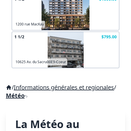
1200 rue MacKay
1 1/2
$795.00
10625 Av. du Sacru00E9-Coeur
/
Informations générales et regionales
/
Météo
La Météo au