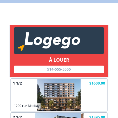
X Fermer
Lien vers inscription (sera inclus dans courriel)
X Fermer
Envoyez
Copier lien
À LOUER
X Fermer
Envoyez
514-555-5555
1 1/2
$1600.00
1200 rue MacKay
2 1/2
$1395.00