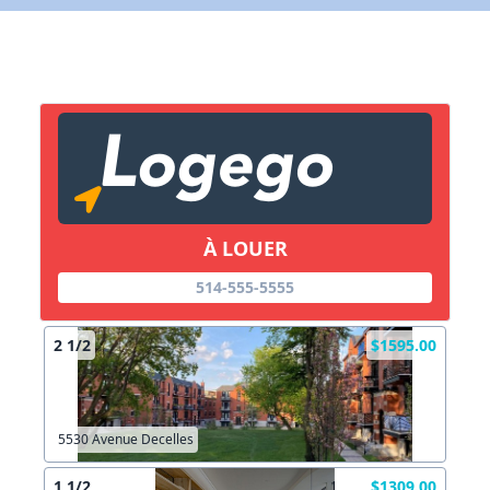
X Fermer
Lien vers inscription (sera inclus dans courriel)
X Fermer
Envoyez
Copier lien
À LOUER
X Fermer
Envoyez
514-555-5555
2 1/2
$1595.00
5530 Avenue Decelles
1 1/2
$1309.00