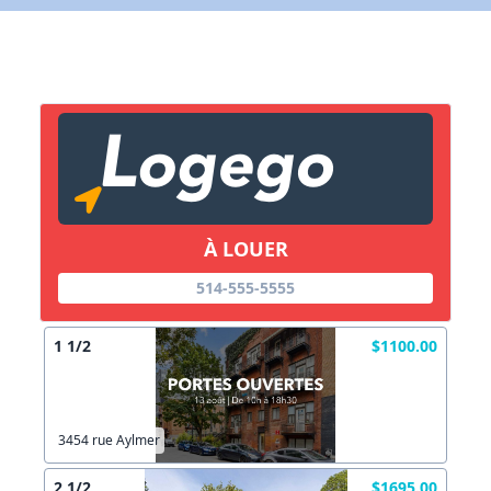
X Fermer
Lien vers inscription (sera inclus dans courriel)
X Fermer
Envoyez
Copier lien
À LOUER
X Fermer
Envoyez
514-555-5555
1 1/2
$1100.00
3454 rue Aylmer
2 1/2
$1695.00