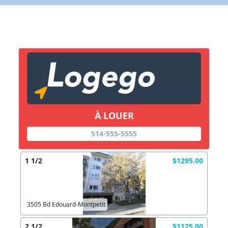
X Fermer
Lien vers inscription (sera inclus dans courriel)
X Fermer
Envoyez
Copier lien
À LOUER
X Fermer
Envoyez
514-555-5555
1 1/2
$1295.00
3505 Bd Edouard-Montpetit
2 1/2
$1125.00