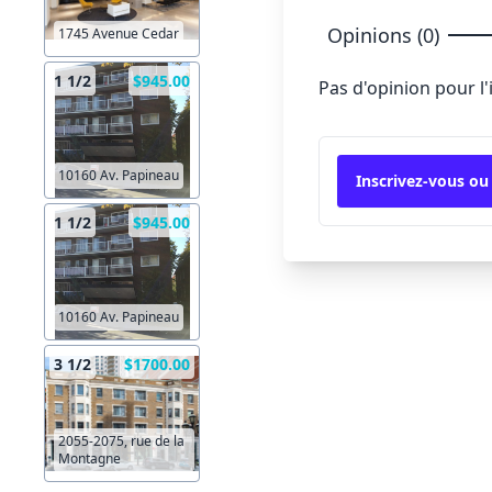
Opinions (0)
1745 Avenue Cedar
1 1/2
$945.00
Pas d'opinion pour l
10160 Av. Papineau
Inscrivez-vous ou
1 1/2
$945.00
10160 Av. Papineau
3 1/2
$1700.00
2055-2075, rue de la
Montagne