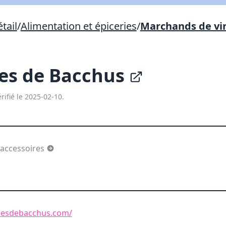
Lien vers inscription (sera inclus dans courriel)
tail
/
Alimentation et épiceries
/
Marchands de vin
X Fermer
Envoyez
Copier lien
les de Bacchus
X Fermer
Envoyez
rifié le 2025-02-10.
 accessoires
elesdebacchus.com/