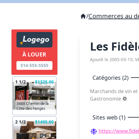
/
Commerces au dé
Les Fidè
À LOUER
Ajouté le 2005-03-15; Vé
514-555-5555
Catégories (2)
1 1/2
$1325.00
Marchands de vin et
Gastronomie
3488 Chemin de la
Côte-des-Neiges
Sites web (1)
2 1/2
$1495.00
https://www.fid