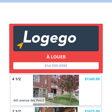
X Fermer
Lien vers inscription (sera inclus dans courriel)
X Fermer
Envoyez
Copier lien
À LOUER
X Fermer
Envoyez
514-555-5555
4 1/2
$1345.00
445 avenue des Pins E
2 1/2
$1625.00