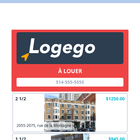
Lien vers inscription (sera inclus dans courriel)
X Fermer
Envoyez
Copier lien
À LOUER
X Fermer
Envoyez
514-555-5555
2 1/2
$1250.00
2055-2075, rue de la Montagne
1 1/2
$945.00