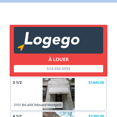
X Fermer
Lien vers inscription (sera inclus dans courriel)
X Fermer
Envoyez
Copier lien
À LOUER
X Fermer
Envoyez
514-555-5555
3 1/2
$1445.00
3101 Bd u00C9douard-Montpetit
4 1/2
$1395.00