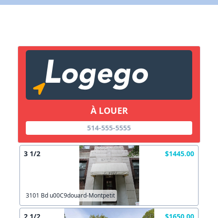
Lien vers inscription (sera inclus dans courriel)
X Fermer
Envoyez
Copier lien
À LOUER
X Fermer
Envoyez
514-555-5555
3 1/2
$1445.00
3101 Bd u00C9douard-Montpetit
2 1/2
$1650.00