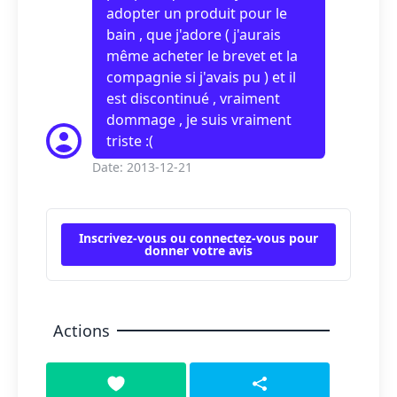
adopter un produit pour le
bain , que j'adore ( j'aurais
même acheter le brevet et la
compagnie si j'avais pu ) et il
est discontinué , vraiment
dommage , je suis vraiment
triste :(
Date: 2013-12-21
Inscrivez-vous ou connectez-vous pour
donner votre avis
Actions