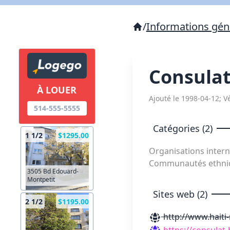
/
Informations géné
Consulat
À LOUER
Ajouté le 1998-04-12; Vé
514-555-5555
Catégories (2)
1 1/2
$1295.00
Organisations inter
Communautés ethniqu
3505 Bd Edouard-
Montpetit
Sites web (2)
2 1/2
$1195.00
http://www.haiti
https://consulat-