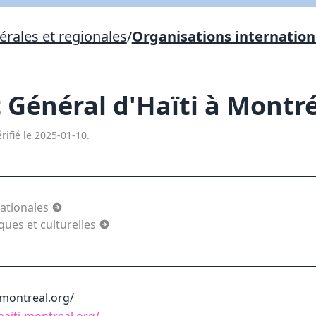
Lien vers inscription (sera inclus dans courriel)
rales et regionales
/
Organisations internation
X Fermer
Envoyez
Copier lien
 Général d'Haïti à Montr
X Fermer
Envoyez
rifié le 2025-01-10.
nationales
es et culturelles
-montreal.org/
haiti-montreal.org/