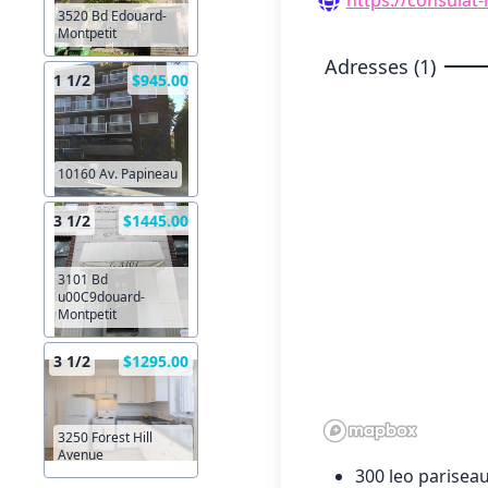
3520 Bd Edouard-
Montpetit
Adresses (1)
1 1/2
$945.00
10160 Av. Papineau
3 1/2
$1445.00
3101 Bd
u00C9douard-
Montpetit
3 1/2
$1295.00
3250 Forest Hill
Avenue
300 leo pariseau