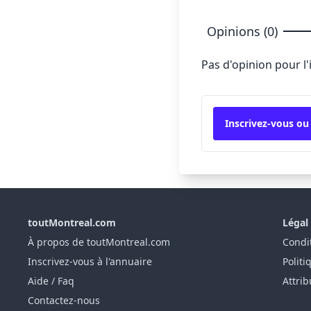
Opinions (0)
Pas d'opinion pour l
Inscrivez-vous ou
toutMontreal.com
Légal
À propos de toutMontreal.com
Condit
Inscrivez-vous à l'annuaire
Politi
Aide / Faq
Attrib
Contactez-nous