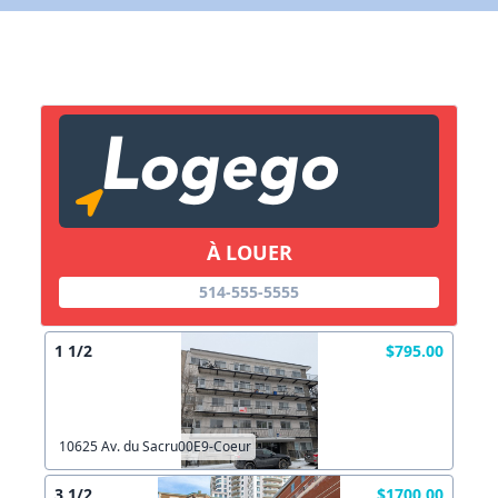
X Fermer
Lien vers inscription (sera inclus dans courriel)
X Fermer
Envoyez
Copier lien
À LOUER
514-555-5555
X Fermer
Envoyez
1 1/2
$795.00
10625 Av. du Sacru00E9-Coeur
3 1/2
$1700.00