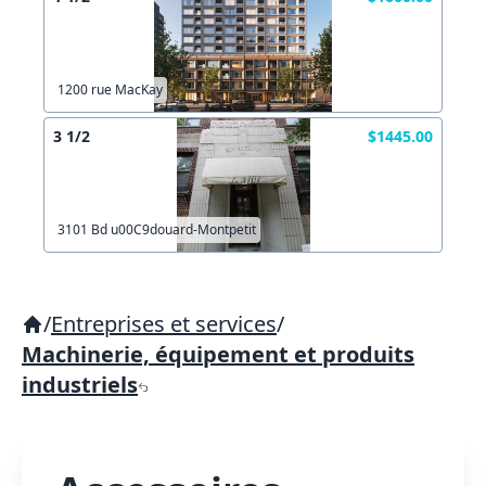
1200 rue MacKay
3 1/2
$1445.00
3101 Bd u00C9douard-Montpetit
/
Entreprises et services
/
Machinerie, équipement et produits
industriels