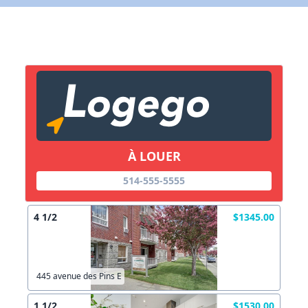
X Fermer
Lien vers inscription (sera inclus dans courriel)
X Fermer
Envoyez
Copier lien
À LOUER
X Fermer
Envoyez
514-555-5555
4 1/2
$1345.00
445 avenue des Pins E
1 1/2
$1530.00