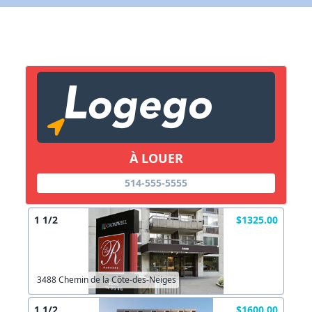
X Fermer
Lien vers inscription (sera inclus dans courriel)
X Fermer
Envoyez
Copier lien
À LOUER
X Fermer
Envoyez
514-555-5555
1 1/2
$1325.00
3488 Chemin de la Côte-des-Neiges
1 1/2
$1600.00