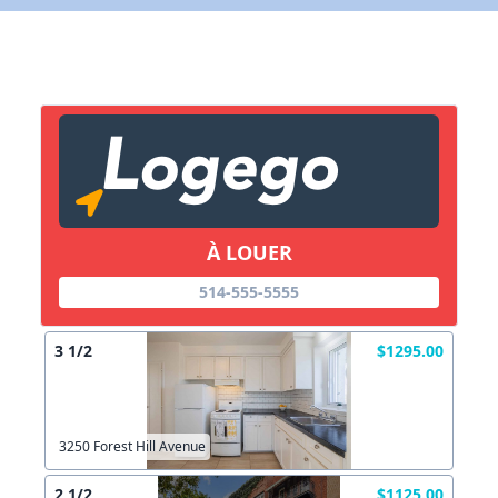
Lien vers inscription (sera inclus dans courriel)
X Fermer
Envoyez
Copier lien
À LOUER
X Fermer
Envoyez
514-555-5555
3 1/2
$1295.00
3250 Forest Hill Avenue
2 1/2
$1125.00