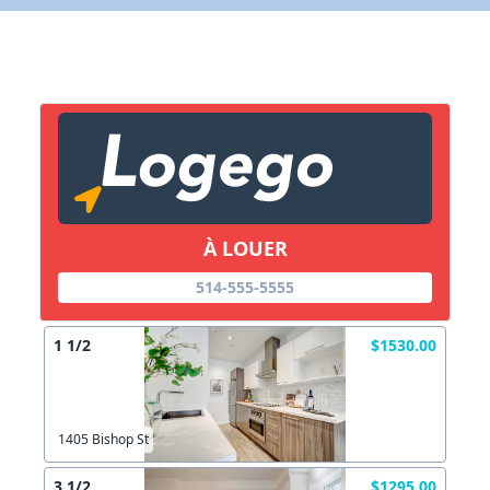
Lien vers inscription (sera inclus dans courriel)
X Fermer
Envoyez
Copier lien
À LOUER
X Fermer
Envoyez
514-555-5555
1 1/2
$1530.00
1405 Bishop St
3 1/2
$1295.00