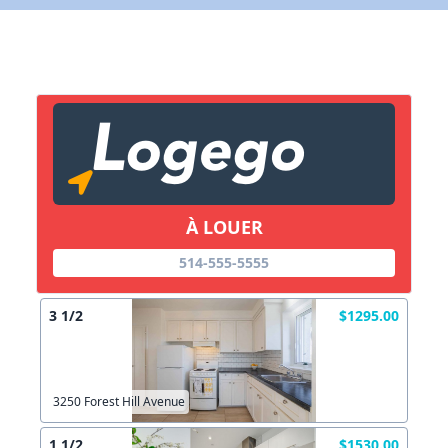
X Fermer
Lien vers inscription (sera inclus dans courriel)
X Fermer
Envoyez
Copier lien
À LOUER
X Fermer
Envoyez
514-555-5555
3 1/2
$1295.00
3250 Forest Hill Avenue
1 1/2
$1530.00