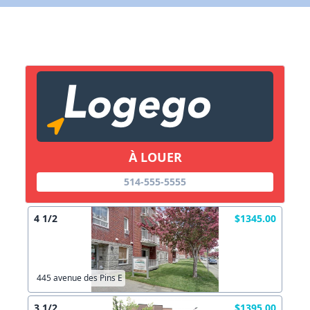
X Fermer
Lien vers inscription (sera inclus dans courriel)
X Fermer
Envoyez
Copier lien
À LOUER
X Fermer
Envoyez
514-555-5555
4 1/2
$1345.00
445 avenue des Pins E
3 1/2
$1395.00