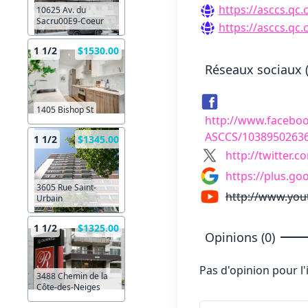
https://asccs.qc.
10625 Av. du
Sacru00E9-Coeur
https://asccs.qc.
1 1/2
$1530.00
Réseaux sociaux (
1405 Bishop St
http://www.faceboo
ASCCS/1038950263
1 1/2
$1345.00
http://twitter
https://plus.g
3605 Rue Saint-
http://www.yo
Urbain
1 1/2
$1325.00
Opinions (0)
Pas d'opinion pour l
3488 Chemin de la
Côte-des-Neiges