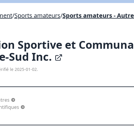
Lien vers inscription (sera inclus dans courriel)
ement
/
Sports amateurs
/
Sports amateurs - Autre
X Fermer
Envoyez
Copier lien
ion Sportive et Communa
X Fermer
Envoyez
e-Sud Inc.
rifié le 2025-01-02.
utres
ntifiques