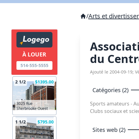
/
Arts et divertiss
Associat
À LOUER
du Centr
514-555-5555
Ajouté le 2004-09-19; Vé
2 1/2
$1395.00
Catégories (2)
Sports amateurs - A
3025 Rue
Sherbrooke Ouest
Clubs sociaux et scie
1 1/2
$795.00
Sites web (2)