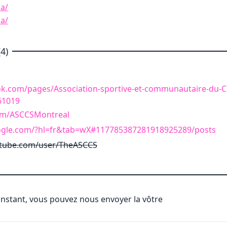
ca/
ca/
4)
k.com/pages/Association-sportive-et-communautaire-du-C
61019
.com/ASCCSMontreal
oogle.com/?hl=fr&tab=wX#117785387281918925289/posts
utube.com/user/TheASCCS
'instant, vous pouvez nous envoyer la vôtre