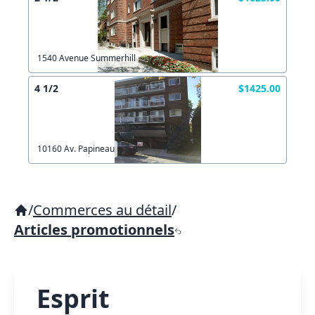
1540 Avenue Summerhill
4 1/2
$1425.00
10160 Av. Papineau
/
Commerces au détail
/
Articles promotionnels
Esprit