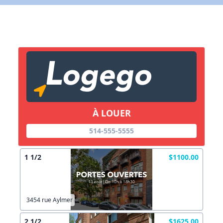
X Fermer
Lien vers inscription (sera inclus dans courriel)
X Fermer
Envoyez
Copier lien
À LOUER
X Fermer
Envoyez
514-555-5555
1 1/2
$1100.00
3454 rue Aylmer
2 1/2
$1625.00