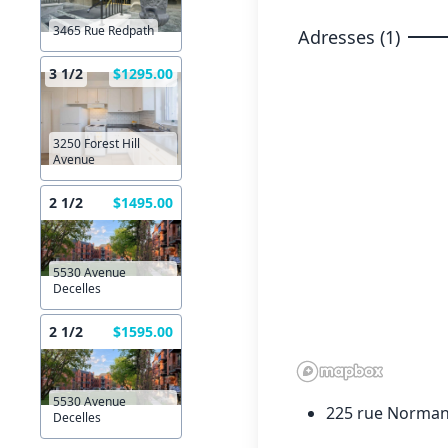
3465 Rue Redpath
Adresses (1)
3 1/2
$1295.00
3250 Forest Hill
Avenue
2 1/2
$1495.00
5530 Avenue
Decelles
2 1/2
$1595.00
5530 Avenue
225 rue Norman
Decelles