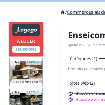
/
Commerces au dé
Enseico
À LOUER
Ajouté le 2004-09-07; Vé
514-555-5555
Catégories (1)
2 1/2
$1495.00
Produits et service
1745 Avenue Cedar
Sites web (2)
2 1/2
$1725.00
http://www.ense
https://www.ens