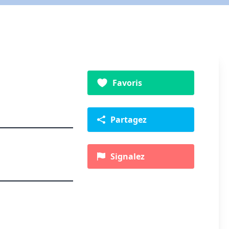
Favoris
Partagez
Signalez