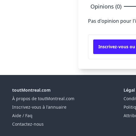
Opinions (0)
Pas d'opinion pour l
Inscrivez-vous ou
toutMontreal.com
Légal
À propos de toutMontreal.com
Condit
Inscrivez-vous à l'annuaire
Politi
Aide / Faq
Attrib
Contactez-nous