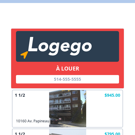
X Fermer
Lien vers inscription (sera inclus dans courriel)
X Fermer
Envoyez
Copier lien
À LOUER
X Fermer
Envoyez
514-555-5555
1 1/2
$945.00
10160 Av. Papineau
1 1/2
$795.00