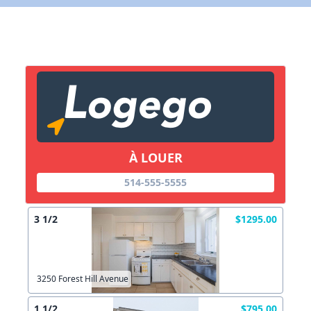
X Fermer
Lien vers inscription (sera inclus dans courriel)
X Fermer
Envoyez
Copier lien
À LOUER
514-555-5555
X Fermer
Envoyez
3 1/2
$1295.00
3250 Forest Hill Avenue
1 1/2
$795.00