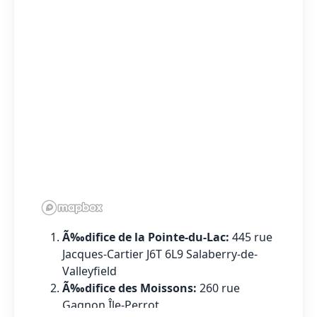
Ã‰difice de la Pointe-du-Lac:
445 rue
Jacques-Cartier J6T 6L9 Salaberry-de-
Valleyfield
Ã‰difice des Moissons:
260 rue
Gagnon Île-Perrot