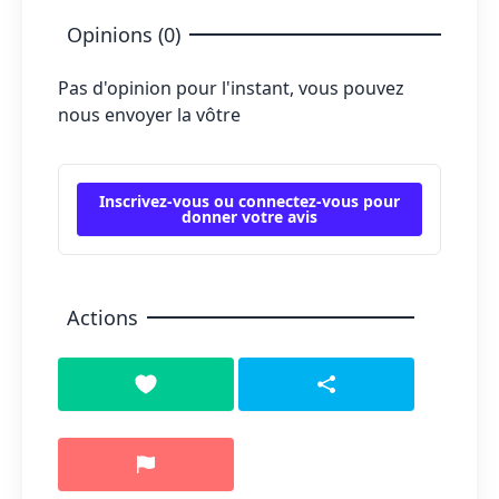
Ã‰difice Saint-Joseph:
51 rue Saint-
Opinions (0)
Pierre Châteauguay
Ã‰difice Sainte-CÃ©cile:
30 rue St-
Pas d'opinion pour l'instant, vous pouvez
Thomas Autre Rive-ouest
nous envoyer la vôtre
Centre dâ€™Ã©tudes Vaudreuil-
Dorion:
2555 rue Dutrisac (poste 4900)
Vaudreuil-Dorion
Inscrivez-vous ou connectez-vous pour
donner votre avis
Actions