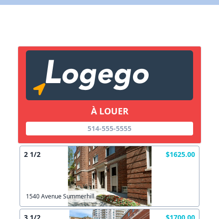
X Fermer
Lien vers inscription (sera inclus dans courriel)
X Fermer
Envoyez
Copier lien
À LOUER
514-555-5555
X Fermer
Envoyez
2 1/2
$1625.00
1540 Avenue Summerhill
3 1/2
$1700.00