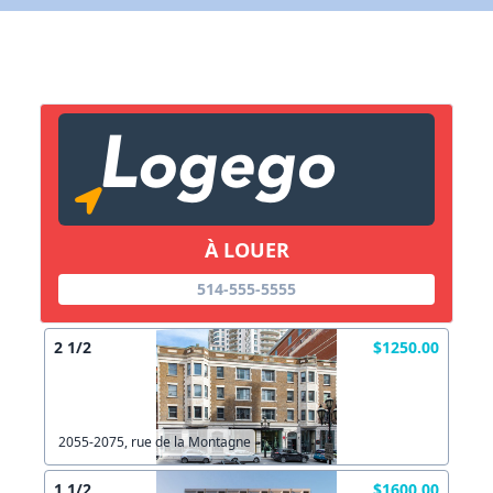
X Fermer
Lien vers inscription (sera inclus dans courriel)
X Fermer
Envoyez
Copier lien
À LOUER
X Fermer
Envoyez
514-555-5555
2 1/2
$1250.00
2055-2075, rue de la Montagne
1 1/2
$1600.00