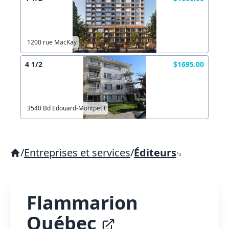
1200 rue MacKay
4 1/2
$1695.00
3540 Bd Edouard-Montpetit
/
Entreprises et services
/
Éditeurs
Flammarion
Québec