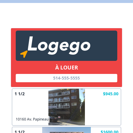
X Fermer
Lien vers inscription (sera inclus dans courriel)
X Fermer
Envoyez
Copier lien
À LOUER
X Fermer
Envoyez
514-555-5555
1 1/2
$945.00
10160 Av. Papineau
1 1/2
$1600.00