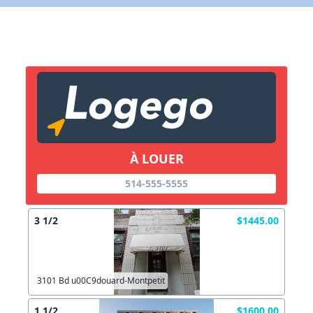
Lien vers inscription (sera inclus dans courriel)
X Fermer
Envoyez
Copier lien
À LOUER
X Fermer
Envoyez
514-555-5555
3 1/2
$1445.00
3101 Bd u00C9douard-Montpetit
1 1/2
$1600.00