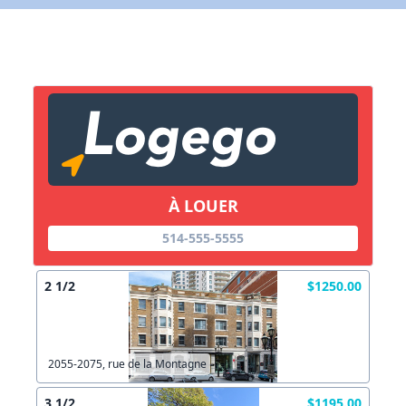
X Fermer
Lien vers inscription (sera inclus dans courriel)
X Fermer
Envoyez
Copier lien
À LOUER
X Fermer
Envoyez
514-555-5555
2 1/2
$1250.00
2055-2075, rue de la Montagne
3 1/2
$1195.00