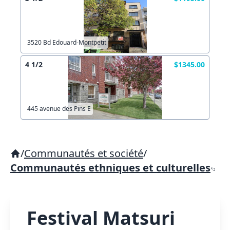
3520 Bd Edouard-Montpetit
4 1/2
$1345.00
445 avenue des Pins E
/
Communautés et société
/
Communautés ethniques et culturelles
Festival Matsuri