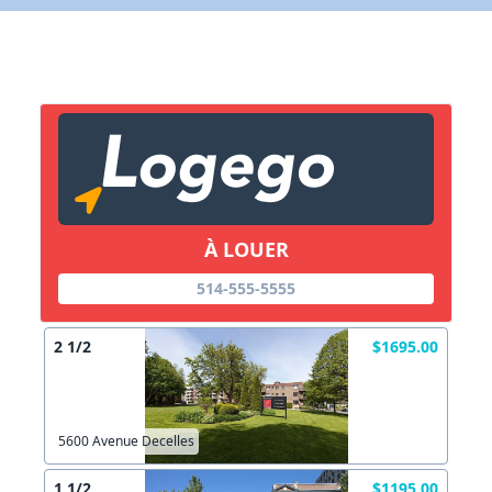
X Fermer
Lien vers inscription (sera inclus dans courriel)
X Fermer
Envoyez
Copier lien
À LOUER
514-555-5555
X Fermer
Envoyez
2 1/2
$1695.00
5600 Avenue Decelles
1 1/2
$1195.00