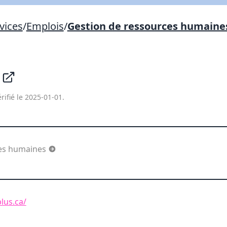
Lien vers inscription (sera inclus dans courriel)
vices
/
Emplois
/
Gestion de ressources humaine
X Fermer
Envoyez
Copier lien
s
X Fermer
Envoyez
rifié le 2025-01-01.
ces humaines
lus.ca/