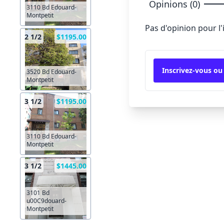
Opinions (0)
3110 Bd Edouard-
Montpetit
Pas d'opinion pour l
2 1/2
$1195.00
Inscrivez-vous ou
3520 Bd Edouard-
Montpetit
3 1/2
$1195.00
3110 Bd Edouard-
Montpetit
3 1/2
$1445.00
3101 Bd
u00C9douard-
Montpetit