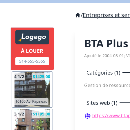
/
Entreprises et ser
BTA Plu
À LOUER
Ajouté le 2004-08-01; Vé
514-555-5555
Catégories (1)
4 1/2
$1425.00
Gestion de ressour
10160 Av. Papineau
Sites web (1)
3 1/2
$1195.00
https://www.btap