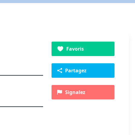
Favoris
Partagez
Signalez