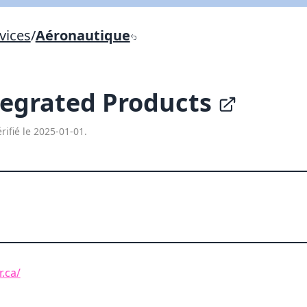
Lien vers inscription (sera inclus dans courriel)
vices
/
Aéronautique
X Fermer
Envoyez
Copier lien
tegrated Products
X Fermer
Envoyez
rifié le 2025-01-01.
.ca/