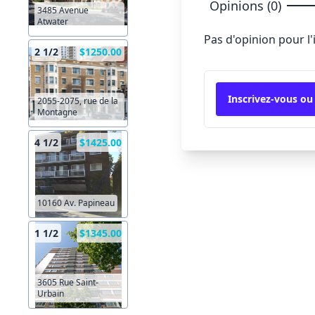
Opinions (0)
3485 Avenue
Atwater
Pas d'opinion pour l
2 1/2
$1250.00
Inscrivez-vous ou
2055-2075, rue de la
Montagne
4 1/2
$1425.00
10160 Av. Papineau
1 1/2
$1345.00
3605 Rue Saint-
Urbain