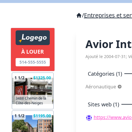
/
Entreprises et ser
Avior In
À LOUER
Ajouté le 2004-07-31; Vé
514-555-5555
Catégories (1)
1 1/2
$1325.00
Aéronautique
3488 Chemin de la
Côte-des-Neiges
Sites web (1)
1 1/2
$1195.00
https://www.avior