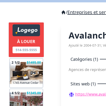
/
Entreprises et ser
Avalanch
À LOUER
Ajouté le 2004-07-31; Vé
514-555-5555
Catégories (1)
2 1/2
$1495.00
Agences de représe
1745 Avenue Cedar
Sites web (1)
4 1/2
$1345.00
https://www.ava