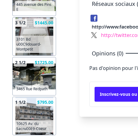
Réseaux sociaux (
445 avenue des Pins
E
3 1/2
$1445.00
http://www.facebo
http://twitter
3101 Bd
u00C9douard-
Montpetit
Opinions (0)
2 1/2
$1725.00
Pas d'opinion pour l
3465 Rue Redpath
Inscrivez-vous ou
1 1/2
$795.00
10625 Av. du
Sacru00E9-Coeur