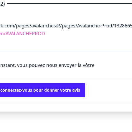
2)
ok.com/pages/avalanches#!/pages/Avalanche-Prod/1328665
.com/AVALANCHEPROD
'instant, vous pouvez nous envoyer la vôtre
 connectez-vous pour donner votre avis