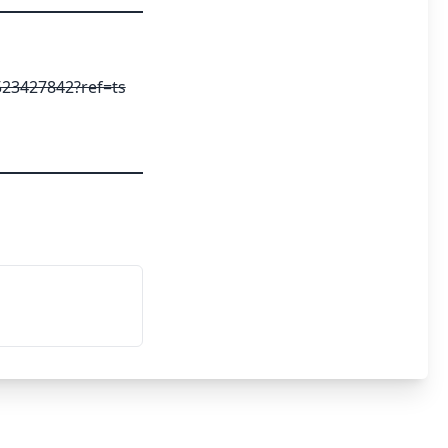
23427842?ref=ts