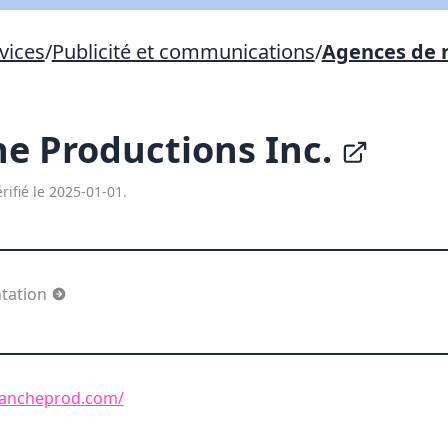
Lien vers inscription (sera inclus dans courriel)
vices
/
Publicité et communications
/
Agences de 
X Fermer
Envoyez
Copier lien
e Productions Inc.
X Fermer
Envoyez
rifié le 2025-01-01.
ntation
lancheprod.com/