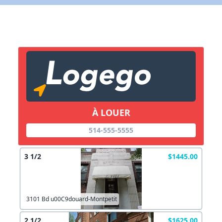
X Fermer
Lien vers inscription (sera inclus dans courriel)
X Fermer
Envoyez
Copier lien
À LOUER
X Fermer
Envoyez
514-555-5555
3 1/2
$1445.00
3101 Bd u00C9douard-Montpetit
2 1/2
$1625.00