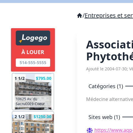
/
Entreprises et ser
Associat
À LOUER
Phytoth
514-555-5555
Ajouté le 2004-07-30; Vé
1 1/2
$795.00
Catégories (1)
Médecine alternativ
10625 Av. du
Sacru00E9-Coeur
Sites web (1)
2 1/2
$1250.00
https://www.aqp