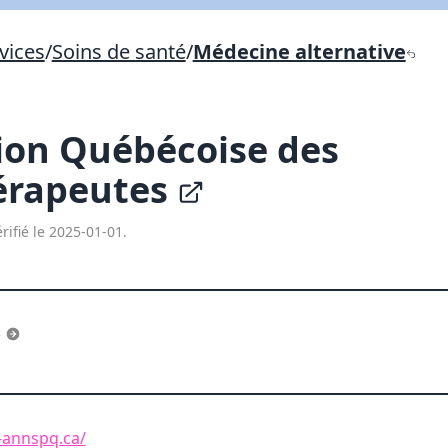
Lien vers inscription (sera inclus dans courriel)
vices
/
Soins de santé
/
Médecine alternative
X Fermer
Envoyez
Copier lien
ion Québécoise des
X Fermer
Envoyez
érapeutes
rifié le 2025-01-01.
e
-annspq.ca/