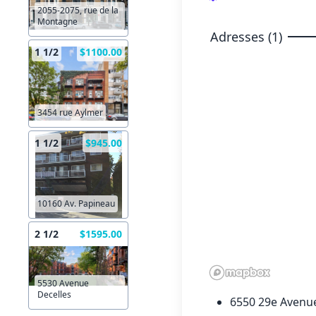
2055-2075, rue de la
Montagne
Adresses (1)
1 1/2
$1100.00
3454 rue Aylmer
1 1/2
$945.00
10160 Av. Papineau
2 1/2
$1595.00
5530 Avenue
Decelles
6550 29e Avenu