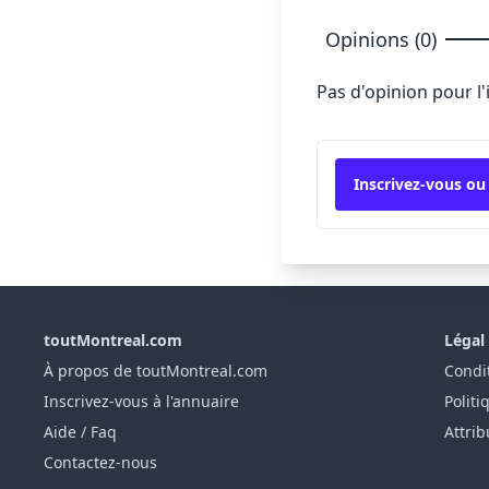
Opinions (0)
Pas d'opinion pour l
Inscrivez-vous ou
toutMontreal.com
Légal
À propos de toutMontreal.com
Condit
Inscrivez-vous à l'annuaire
Politi
Aide / Faq
Attrib
Contactez-nous