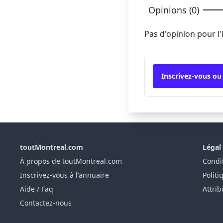
Opinions (0)
Pas d'opinion pour l
Inscrivez-vous ou
toutMontreal.com
Légal
À propos de toutMontreal.com
Condit
Inscrivez-vous à l'annuaire
Politi
Aide / Faq
Attrib
Contactez-nous