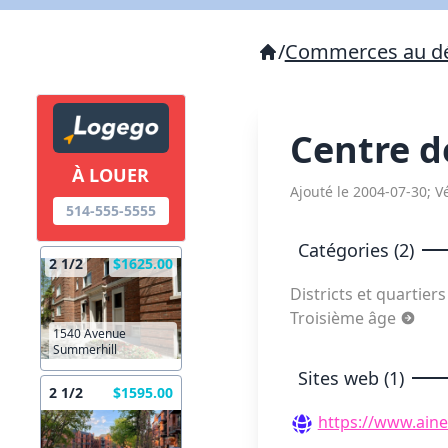
/
Commerces au dé
Centre d
À LOUER
Ajouté le 2004-07-30; Vé
514-555-5555
Catégories (2)
2 1/2
$1625.00
Districts et quartier
Troisième âge
1540 Avenue
Summerhill
Sites web (1)
2 1/2
$1595.00
https://www.aine