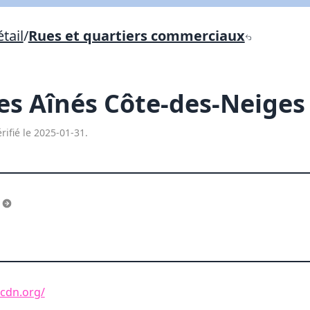
Lien vers inscription (sera inclus dans courriel)
tail
/
Rues et quartiers commerciaux
X Fermer
Envoyez
Copier lien
es Aînés Côte-des-Neige
X Fermer
Envoyez
rifié le 2025-01-31.
s
cdn.org/