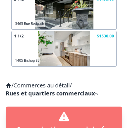
3465 Rue Redpath
1 1/2
$1530.00
1405 Bishop St
/
Commerces au détail
/
Rues et quartiers commerciaux