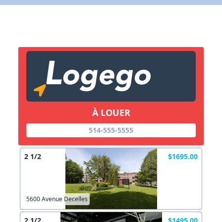
X Fermer
Lien vers inscription (sera inclus dans courriel)
X Fermer
Envoyez
Copier lien
À LOUER
514-555-5555
X Fermer
Envoyez
2 1/2
$1695.00
5600 Avenue Decelles
2 1/2
$1495.00