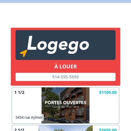
Lien vers inscription (sera inclus dans courriel)
X Fermer
Envoyez
Copier lien
À LOUER
X Fermer
Envoyez
514-555-5555
1 1/2
$1100.00
3454 rue Aylmer
2 1/2
$1650.00