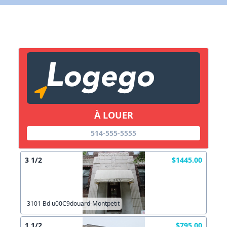
X Fermer
Lien vers inscription (sera inclus dans courriel)
X Fermer
Envoyez
Copier lien
À LOUER
514-555-5555
X Fermer
Envoyez
3 1/2
$1445.00
3101 Bd u00C9douard-Montpetit
1 1/2
$795.00