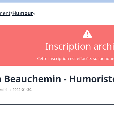
Lien vers inscription (sera inclus dans courriel)
ement
/
Humour
X Fermer
Envoyez
Copier lien
X Fermer
Envoyez
Inscription arch
Cette inscription est effacée, suspendu
n Beauchemin - Humoris
rifié le 2025-01-30.