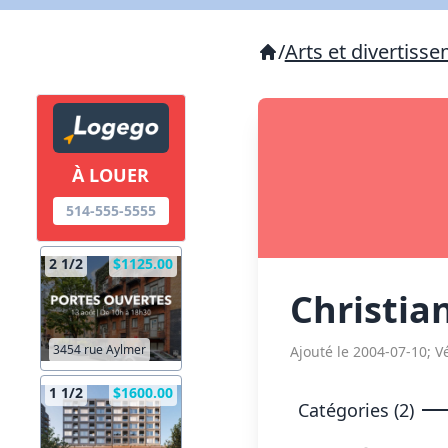
/
Arts et divertiss
À LOUER
514-555-5555
2 1/2
$1125.00
Christia
3454 rue Aylmer
Ajouté le 2004-07-10; Vé
1 1/2
$1600.00
Catégories (2)