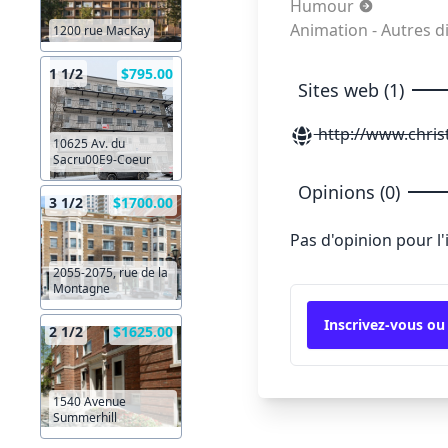
Humour
Animation - Autres 
1200 rue MacKay
1 1/2
$795.00
Sites web (1)
http://www.chri
10625 Av. du
Sacru00E9-Coeur
Opinions (0)
3 1/2
$1700.00
Pas d'opinion pour l
2055-2075, rue de la
Montagne
Inscrivez-vous ou
2 1/2
$1625.00
1540 Avenue
Summerhill