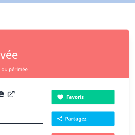
ivée
e ou périmée
te
Favoris
Partagez