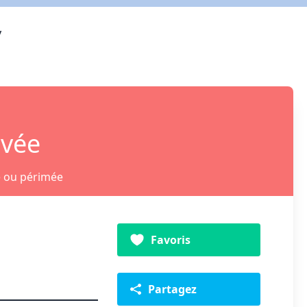
/
ivée
e ou périmée
Favoris
Partagez