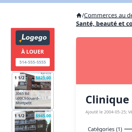
/
Commerces au dé
Santé, beauté et c
À LOUER
514-555-5555
1 1/2
$825.00
3065 Bd
Cliniqu
u00C9douard-
Montpetit
Ajouté le 2004-05-25; Vé
1 1/2
$945.00
Catégories (1)