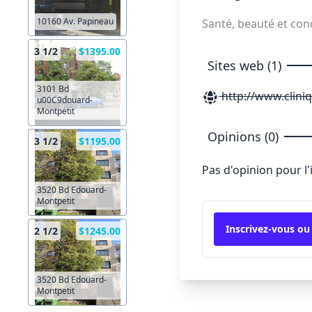
10160 Av. Papineau
Santé, beauté et co
3 1/2
$1395.00
Sites web (1)
3101 Bd
http://www.clin
u00C9douard-
Montpetit
Opinions (0)
3 1/2
$1195.00
Pas d'opinion pour l
3520 Bd Edouard-
Montpetit
Inscrivez-vous ou
2 1/2
$1245.00
3520 Bd Edouard-
Montpetit