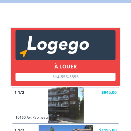
X Fermer
Lien vers inscription (sera inclus dans courriel)
X Fermer
Envoyez
Copier lien
À LOUER
X Fermer
Envoyez
514-555-5555
1 1/2
$945.00
10160 Av. Papineau
1 1/2
$1195.00