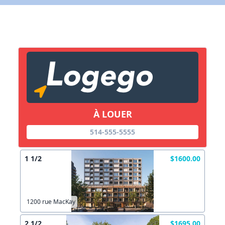
X Fermer
Lien vers inscription (sera inclus dans courriel)
X Fermer
Envoyez
Copier lien
À LOUER
X Fermer
Envoyez
514-555-5555
1 1/2
$1600.00
1200 rue MacKay
2 1/2
$1695.00