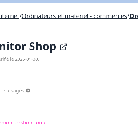
Lien vers inscription (sera inclus dans courriel)
nternet
/
Ordinateurs et matériel - commerces
/
Or
X Fermer
Envoyez
Copier lien
nitor Shop
X Fermer
Envoyez
rifié le 2025-01-30.
riel usagés
dmonitorshop.com/