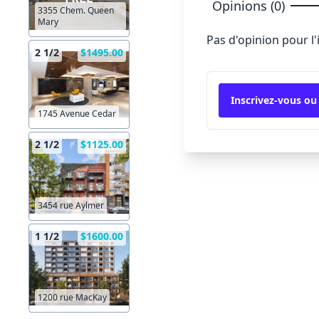
Opinions (0)
3355 Chem. Queen
Mary
Pas d'opinion pour l
2 1/2
$1495.00
Inscrivez-vous ou
1745 Avenue Cedar
2 1/2
$1125.00
3454 rue Aylmer
1 1/2
$1600.00
1200 rue MacKay