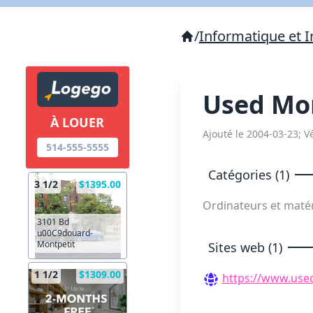
/
Informatique et I
Used Mo
À LOUER
Ajouté le 2004-03-23; Vé
514-555-5555
Catégories (1)
3 1/2
$1395.00
Ordinateurs et maté
3101 Bd
u00C9douard-
Montpetit
Sites web (1)
1 1/2
$1309.00
https://www.use