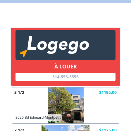
Lien vers inscription (sera inclus dans courriel)
X Fermer
Envoyez
Copier lien
À LOUER
X Fermer
Envoyez
514-555-5555
3 1/2
$1195.00
3520 Bd Edouard-Montpetit
2 1/2
$1125.00