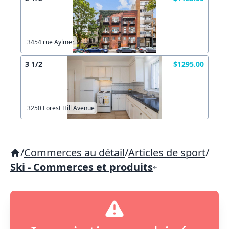
3454 rue Aylmer
3 1/2
$1295.00
3250 Forest Hill Avenue
/
Commerces au détail
/
Articles de sport
/
Ski - Commerces et produits