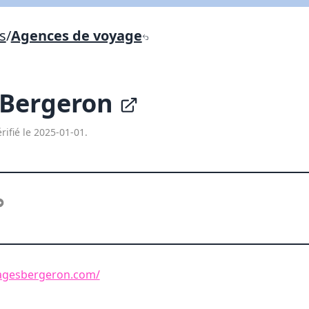
Lien vers inscription (sera inclus dans courriel)
s
/
Agences de voyage
X Fermer
Envoyez
Copier lien
 Bergeron
X Fermer
Envoyez
rifié le 2025-01-01.
agesbergeron.com/