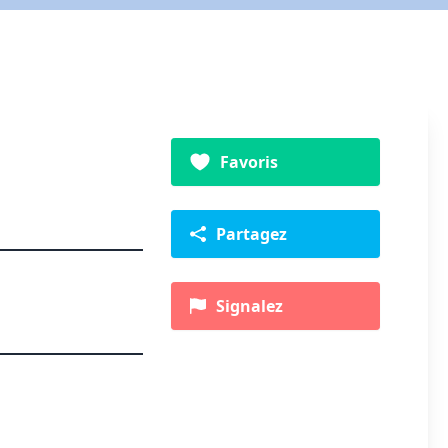
Favoris
Partagez
Signalez