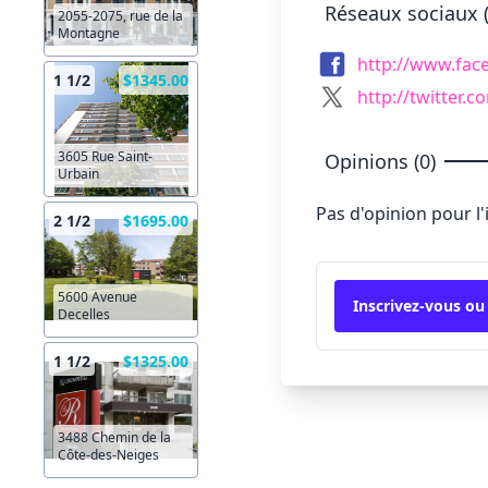
Réseaux sociaux (
2055-2075, rue de la
Montagne
http://www.fa
1 1/2
$1345.00
http://twitter.
3605 Rue Saint-
Opinions (0)
Urbain
Pas d'opinion pour l
2 1/2
$1695.00
5600 Avenue
Inscrivez-vous ou
Decelles
1 1/2
$1325.00
3488 Chemin de la
Côte-des-Neiges