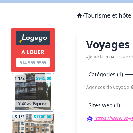
/
Tourisme et hôtel
Voyages
À LOUER
Ajouté le 2004-03-20; Vé
514-555-5555
Catégories (1)
1 1/2
$945.00
Agences de voyage
10160 Av. Papineau
Sites web (1)
3 1/2
$1700.00
https://www.voy